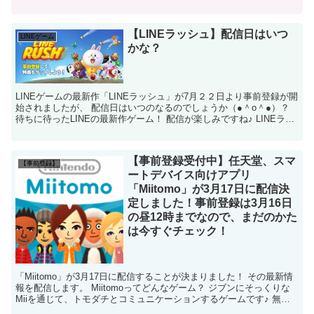
いきますね♪ LINEラッ...
【LINEラッシュ】配信日はいつ
LINEゲーム
かな？
LINEゲームの最新作「LINEラッシュ」が7月２２日より事前登録が開
始されましたが、 配信日はいつのなるのでしょうか（●＾o＾●）？
待ちに待ったLINEの最新作ゲーム！ 配信が楽しみですね♪ LINEラッ
シュ配信はいつ？ LINE...
【事前登録受付中】任天堂、スマ
【事前登録】
ートデバイス向けアプリ
「Miitomo」が3月17日に配信決
定しました！事前登録は3月16日
の昼12時までなので、まだのかた
は今すぐチェック！
「Miitomo」が3月17日に配信することが決まりました！ その最新情
報を配信します。 Miitomoってどんなゲーム？ ジブンにそっくりな
Miiを通じて、トモダチとコミュニケーションするゲームです♪ 無料
で始められる、任天堂...