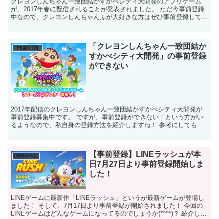
クレヨンしんちゃん一致団結かすかべシティ大開発のアプリゲーム
が、2017年春に配信されることが発表されました。 ただ今事前登録
中なので、クレヨンしんちゃんふが大好きな方はぜひ事前登録してみ
てくださいね。 クレヨンしんちゃん一致団結かすかべ...
「クレヨンしんちゃん一致団結か
【事前登録】
すかべシティ大開発」の事前登録
ができない
2017年配信のクレヨンしんちゃん一致団結かすかべシティ大開発が
事前登録募集中です。 ですが、事前登録ができない！という方がい
るようなので、私自身の登録方法を紹介しますね！ 参考にしてもら
えたら幸いです。 クレヨンしんちゃん一致団結かす...
【事前登録】LINEラッシュが本
LINEゲーム
日7月27日より事前登録開始しま
した！
LINEゲームに最新作「LINEラッシュ」というが最新ゲームが登場し
ました！ そして、7月17日より事前登録が開始されました！ 今回の
LINEゲームはどんなゲームになってるのでしょうか(*^^*)？ 紹介して