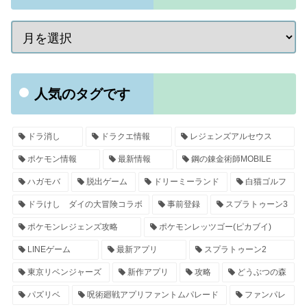
人気のタグです
ドラ消し
ドラクエ情報
レジェンズアルセウス
ポケモン情報
最新情報
鋼の錬金術師MOBILE
ハガモバ
脱出ゲーム
ドリーミーランド
白猫ゴルフ
ドラけし ダイの大冒険コラボ
事前登録
スプラトゥーン3
ポケモンレジェンズ攻略
ポケモンレッツゴー(ピカブイ)
LINEゲーム
最新アプリ
スプラトゥーン2
東京リベンジャーズ
新作アプリ
攻略
どうぶつの森
パズリベ
呪術廻戦アプリファントムパレード
ファンパレ