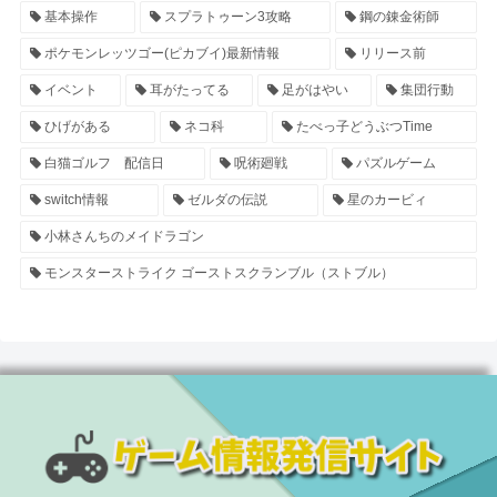
基本操作
スプラトゥーン3攻略
鋼の錬金術師
ポケモンレッツゴー(ピカブイ)最新情報
リリース前
イベント
耳がたってる
足がはやい
集団行動
ひげがある
ネコ科
たべっ子どうぶつTime
白猫ゴルフ 配信日
呪術廻戦
パズルゲーム
switch情報
ゼルダの伝説
星のカービィ
小林さんちのメイドラゴン
モンスターストライク ゴーストスクランブル（ストブル）