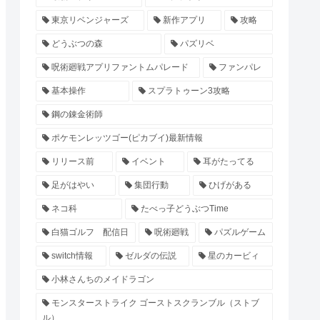
東京リベンジャーズ
新作アプリ
攻略
どうぶつの森
パズリベ
呪術廻戦アプリファントムパレード
ファンパレ
基本操作
スプラトゥーン3攻略
鋼の錬金術師
ポケモンレッツゴー(ピカブイ)最新情報
リリース前
イベント
耳がたってる
足がはやい
集団行動
ひげがある
ネコ科
たべっ子どうぶつTime
白猫ゴルフ 配信日
呪術廻戦
パズルゲーム
switch情報
ゼルダの伝説
星のカービィ
小林さんちのメイドラゴン
モンスターストライク ゴーストスクランブル（ストブ
ル）