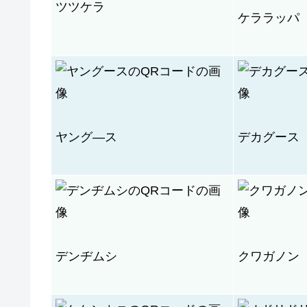
ツツケラ
ケララッパ
ヤング―ス
デカグース
デンヂムシ
クワガノン