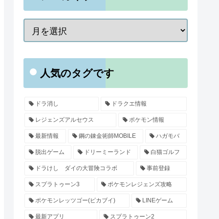
人気のタグです
ドラ消し
ドラクエ情報
レジェンズアルセウス
ポケモン情報
最新情報
鋼の錬金術師MOBILE
ハガモバ
脱出ゲーム
ドリーミーランド
白猫ゴルフ
ドラけし ダイの大冒険コラボ
事前登録
スプラトゥーン3
ポケモンレジェンズ攻略
ポケモンレッツゴー(ピカブイ)
LINEゲーム
最新アプリ
スプラトゥーン2