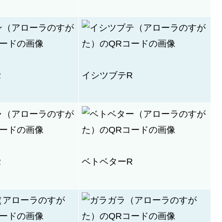
R
イシツブテR
R
ベトベターR