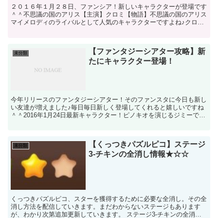
２０１６年１月２８日、ファンシア！新しいキャラクターが登場です
＾＾不思議の国のアリス【主演】クロミ【物語】不思議の国のアリス
マイメロディのライバルとして人気のキャラクターですよね♪クロミ
の紹介【名前】クロミ【誕生日】１０月３１日【趣味】日記...
【ファンタジーシアター攻略】新
未分類
たにキャラクター登場！
今年リリースのファンタジーシアター！そのファンスタに今日も新し
い友達が増えました♪毎日毎日新しく登場してくれると嬉しいですね
＾＾2016年1月24日最新キャラクター！ピノキオを演じるジミーです
＾＾ジミーって知ってる方もいれば知らない方もいて...
【くっつきパズルピコ】ステージ
未分類
3-チキンの全消し情報★☆☆
くっつきパズルピコ、スターを獲得するために必要な全消し。その全
消し方法を配信していきます。まだわからないステージもあります
が、わかり次第追加更新していきます。 ステージ3-チキンの全消し