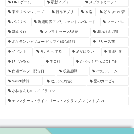
LINEゲーム
最新アプリ
スプラトゥーン2
東京リベンジャーズ
新作アプリ
攻略
どうぶつの森
パズリベ
呪術廻戦アプリファントムパレード
ファンパレ
基本操作
スプラトゥーン3攻略
鋼の錬金術師
ポケモンレッツゴー(ピカブイ)最新情報
リリース前
イベント
耳がたってる
足がはやい
集団行動
ひげがある
ネコ科
たべっ子どうぶつTime
白猫ゴルフ 配信日
呪術廻戦
パズルゲーム
switch情報
ゼルダの伝説
星のカービィ
小林さんちのメイドラゴン
モンスターストライク ゴーストスクランブル（ストブル）