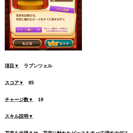
項目▼
ラプンツェル
スコア▼
85
チャージ数▼
19
スキル説明▼