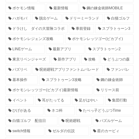
ポケモン情報
最新情報
鋼の錬金術師MOBILE
ハガモバ
脱出ゲーム
ドリーミーランド
白猫ゴルフ
ドラけし ダイの大冒険コラボ
事前登録
スプラトゥーン3
ポケモンレジェンズ攻略
ポケモンレッツゴー(ピカブイ)
LINEゲーム
最新アプリ
スプラトゥーン2
東京リベンジャーズ
新作アプリ
攻略
どうぶつの森
パズリベ
呪術廻戦アプリファントムパレード
ファンパレ
基本操作
スプラトゥーン3攻略
鋼の錬金術師
ポケモンレッツゴー(ピカブイ)最新情報
リリース前
イベント
耳がたってる
足がはやい
集団行動
ひげがある
ネコ科
たべっ子どうぶつTime
白猫ゴルフ 配信日
呪術廻戦
パズルゲーム
switch情報
ゼルダの伝説
星のカービィ