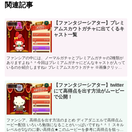
関連記事
【ファンタジーシアター】プレミ
未分類
アムスカウトガチャに出てくるキ
ャスト一覧
ファンシアの中には、ノーマルガチャとプレミアムガチャの2種類が
ありますよね＾＾今回はプレミアムガチャにどんなキャストが入って
いるのか紹介しますね♪ プレミアムスカウトガチャ ※画像クリック
でスキルの情報なで詳しく書いてます★参考になればな～...
【ファンタジーシアター】twitter
未分類
にて高得点を出す方法がムービー
で公開！
ファンシア、高得点を出す方法のまとめ ディアダニエルで高得点ム
ービー配信 いろいろ勉強になることがいっぱいですね＾＾！ スキル
レベルが1なのに凄い高得点★このムービーを参考に高得点を狙って