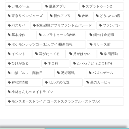
LINEゲーム
最新アプリ
スプラトゥーン2
東京リベンジャーズ
新作アプリ
攻略
どうぶつの森
パズリベ
呪術廻戦アプリファントムパレード
ファンパレ
基本操作
スプラトゥーン3攻略
鋼の錬金術師
ポケモンレッツゴー(ピカブイ)最新情報
リリース前
イベント
耳がたってる
足がはやい
集団行動
ひげがある
ネコ科
たべっ子どうぶつTime
白猫ゴルフ 配信日
呪術廻戦
パズルゲーム
switch情報
ゼルダの伝説
星のカービィ
小林さんちのメイドラゴン
モンスターストライク ゴーストスクランブル（ストブル）