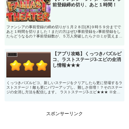
前登録締め切り、あと１時間！
ファンシアの事前登録の締め切りが１月２８日(木)９時５９分までで
あと１時間を切りました！まだの方はぜひ事前登録を♪事前登録をし
たらどうなるの？事前登録数が、５万人突破したらクロミが貰えます
♪もう５万人突破したので今からでも登録すればクロミは...
【アプリ攻略】くっつきパズルピ
未分類
コ、ラストステージ3-エビの全消
し情報★★★
くっつきパズルピコ、新しいステージをクリアしたら更に登場するラ
ストステージ！敵も更にパワーアップし、難しさ倍増！？そのステー
ジの全消し方法を配信します。 ラストステージ3-エビ★★★ ※全て
のステージは、全消しできるように初期配置されている...
スポンサーリンク