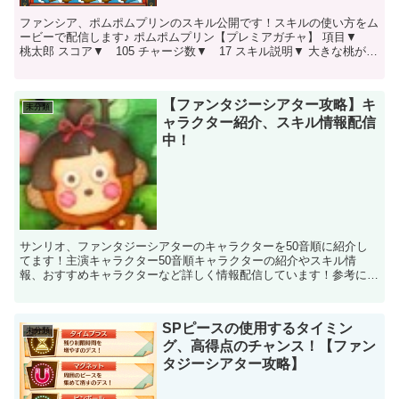
ファンシア、ポムポムプリンのスキル公開です！スキルの使い方をム
ービーで配信します♪ ポムポムプリン【プレミアガチャ】 項目▼
桃太郎 スコア▼ 105 チャージ数▼ 17 スキル説明▼ 大きな桃が出
現し、周囲のピースを集めて消し...
【ファンタジーシアター攻略】キ
未分類
ャラクター紹介、スキル情報配信
中！
サンリオ、ファンタジーシアターのキャラクターを50音順に紹介し
てます！主演キャラクター50音順キャラクターの紹介やスキル情
報、おすすめキャラクターなど詳しく情報配信しています！参考にし
てみてくださいね♪主演 あ～おレベルを上げていけば、スコ...
SPピースの使用するタイミン
未分類
グ、高得点のチャンス！【ファン
タジーシアター攻略】