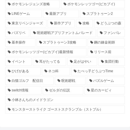
ポケモンレジェンズ攻略
ポケモンレッツゴー(ピカブイ)
LINEゲーム
最新アプリ
スプラトゥーン2
東京リベンジャーズ
新作アプリ
攻略
どうぶつの森
パズリベ
呪術廻戦アプリファントムパレード
ファンパレ
基本操作
スプラトゥーン3攻略
鋼の錬金術師
ポケモンレッツゴー(ピカブイ)最新情報
リリース前
イベント
耳がたってる
足がはやい
集団行動
ひげがある
ネコ科
たべっ子どうぶつTime
白猫ゴルフ 配信日
呪術廻戦
パズルゲーム
switch情報
ゼルダの伝説
星のカービィ
小林さんちのメイドラゴン
モンスターストライク ゴーストスクランブル（ストブル）