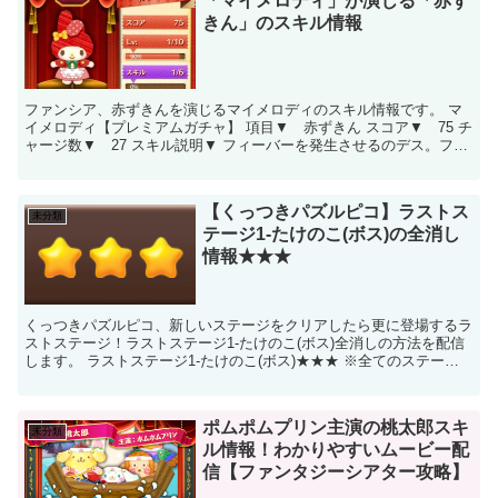
「マイメロディ」が演じる「赤ず
きん」のスキル情報
ファンシア、赤ずきんを演じるマイメロディのスキル情報です。 マ
イメロディ【プレミアムガチャ】 項目▼ 赤ずきん スコア▼ 75 チ
ャージ数▼ 27 スキル説明▼ フィーバーを発生させるのデス。フィ
ーバー中に使うとフィーバーの残り...
【くっつきパズルピコ】ラストス
未分類
テージ1-たけのこ(ボス)の全消し
情報★★★
くっつきパズルピコ、新しいステージをクリアしたら更に登場するラ
ストステージ！ラストステージ1-たけのこ(ボス)全消しの方法を配信
します。 ラストステージ1-たけのこ(ボス)★★★ ※全てのステージ
は、全消しできるように初期配置されているので...
ポムポムプリン主演の桃太郎スキ
未分類
ル情報！わかりやすいムービー配
信【ファンタジーシアター攻略】