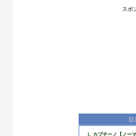
スポ
目
カプチーノ【ノー