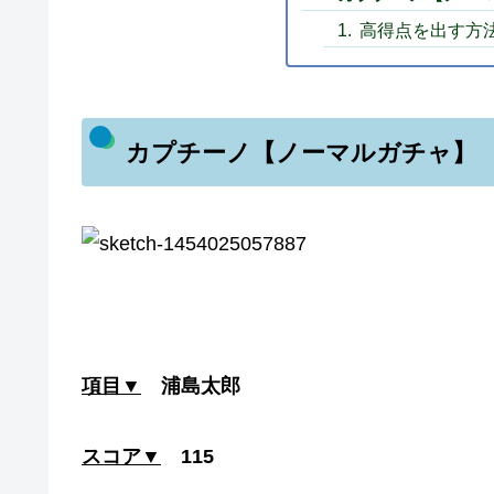
高得点を出す方
カプチーノ【ノーマルガチャ】
項目▼
浦島太郎
スコア▼
115