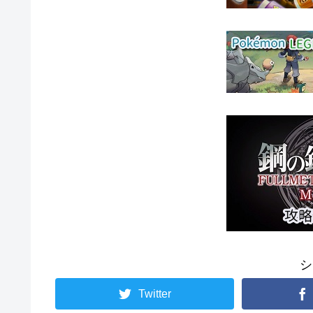
シ
Twitter