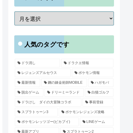
人気のタグです
ドラ消し
ドラクエ情報
レジェンズアルセウス
ポケモン情報
最新情報
鋼の錬金術師MOBILE
ハガモバ
脱出ゲーム
ドリーミーランド
白猫ゴルフ
ドラけし ダイの大冒険コラボ
事前登録
スプラトゥーン3
ポケモンレジェンズ攻略
ポケモンレッツゴー(ピカブイ)
LINEゲーム
最新アプリ
スプラトゥーン2