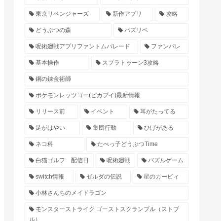
東京リベンジャーズ
新作アプリ
攻略
どうぶつの森
パズリベ
呪術廻戦アプリファントムパレード
ファンパレ
基本操作
スプラトゥーン3攻略
鋼の錬金術師
ポケモンレッツゴー(ピカブイ)最新情報
リリース前
イベント
耳がたってる
足がはやい
集団行動
ひげがある
ネコ科
たべっ子どうぶつTime
白猫ゴルフ 配信日
呪術廻戦
パズルゲーム
switch情報
ゼルダの伝説
星のカービィ
小林さんちのメイドラゴン
モンスターストライク ゴーストスクランブル（ストブ
ル）