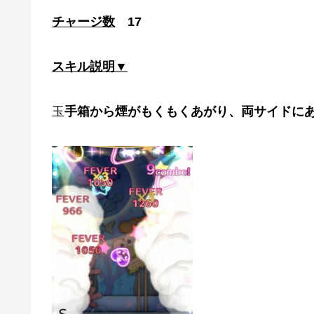
チャージ数
17
スキル説明▼
玉
手箱から煙がもくもくあがり、両サイドに