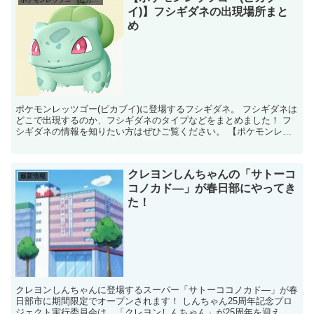
イ)】フシギダネの出現場所まと
め
ポケモンレッツゴー(ピカブイ)に登場するフシギダネ。 フシギダネは
どこで出現するのか、フシギダネのタイプなどをまとめました！ フ
シギダネの情報を知りたい方はぜひご覧ください。 【ポケモンレッ
ツゴー(ピカブイ)】フシギダネ タイプ...
クレヨンしんちゃんの「サトーコ
最新情報
コノカド―」が春日部にやってき
た！
クレヨンしんちゃんに登場するスーパー「サトーココノカド―」が春
日部市に期間限定でオープンされます！ しんちゃん25周年記念プロ
ジェクト実行委員会は、「クレヨンしんちゃん」が25周年を迎えた