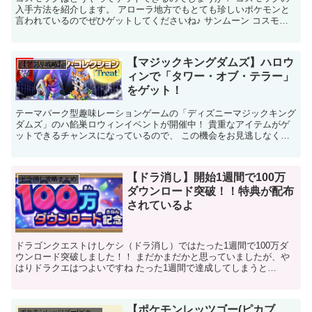
入手方法を紹介します。 アローラ地方でもとても珍しいポケモンと
言われているのでぜひゲットしてくださいね♪ サンムーン コスモッ
グの入手方法 コスモッグの出現場所 ポケッ...
【マジックキングダムズ】ハロウ
【アプリ攻略】
ィンで「タワー・オブ・テラー」
をゲット！
テーマパーク型趣味レーションゲームの「ディズニーマジックキング
ダムズ」のハ餡巣ロウィンイベントが開催中！ 貴重なアイテムがゲ
ットできるチャンスになっているので、 この機会をお見逃しなく！
マジックキャッスル ハロウィンでアイテムゲット ...
【ドラ消し】開始1週間で100万
ドラ消し攻略まとめ
ダウンロード突破！！特典が配布
されているよ
ドラゴンクエストけしケシ（ドラ消し）ではたった1週間で100万ダ
ウンロード突破しました！！ まだかまだかと思っていましたが、や
はりドラクエはつよいですね たった1週間で達成してしまうと
は・・！ というわけでこれを記念して特典が配布...
【ポケモンレッツゴー(ピカブ
ポケモンレッツゴー(ピカブイ)