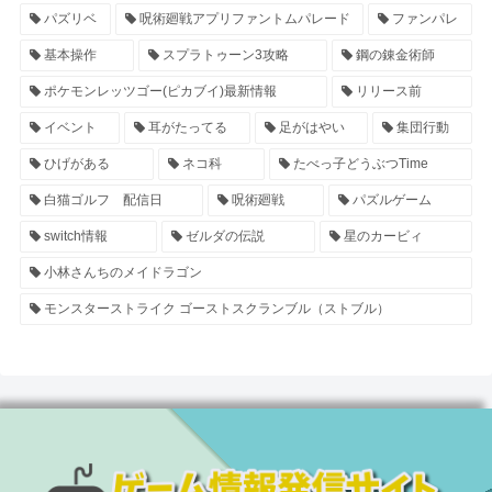
パズリベ
呪術廻戦アプリファントムパレード
ファンパレ
基本操作
スプラトゥーン3攻略
鋼の錬金術師
ポケモンレッツゴー(ピカブイ)最新情報
リリース前
イベント
耳がたってる
足がはやい
集団行動
ひげがある
ネコ科
たべっ子どうぶつTime
白猫ゴルフ 配信日
呪術廻戦
パズルゲーム
switch情報
ゼルダの伝説
星のカービィ
小林さんちのメイドラゴン
モンスターストライク ゴーストスクランブル（ストブル）