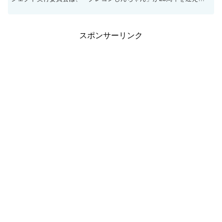
ことを記念して、イトーヨーカドー春日部店が「サトー...
スポンサーリンク