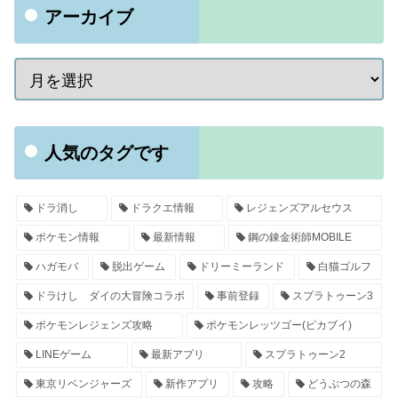
アーカイブ
人気のタグです
ドラ消し
ドラクエ情報
レジェンズアルセウス
ポケモン情報
最新情報
鋼の錬金術師MOBILE
ハガモバ
脱出ゲーム
ドリーミーランド
白猫ゴルフ
ドラけし ダイの大冒険コラボ
事前登録
スプラトゥーン3
ポケモンレジェンズ攻略
ポケモンレッツゴー(ピカブイ)
LINEゲーム
最新アプリ
スプラトゥーン2
東京リベンジャーズ
新作アプリ
攻略
どうぶつの森