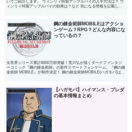
いてご紹介します。 ウィンリィ特製アップルパイの入手方法は？ ウ
ィンリィ特製アップルパイの効果は？など 気になる情報を記載して
いますので攻略の際に役立ててください 【...
鋼の錬金術師MOBILEはアクショ
鋼の錬金術師MOBILE
ンゲーム？RPG？どんな内容にな
っているの？
全世界シリーズ累計8000万部突破！荒川弘が描くダークファンタジ
ーコミック『鋼の錬金術師』の新作スマートフォンゲーム、『鋼の錬
金術師 MOBILE』が制作決定！ 鋼の錬金術師MOBILE(ハガモバ)は一
体どんなゲーム内容になっているの...
【ハガモバ】ハイマンス・ブレダ
鋼の錬金術師MOBILE
の基本情報まとめ