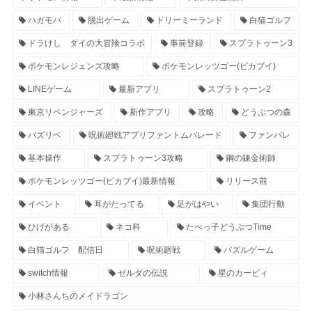
ハガモバ
脱出ゲーム
ドリーミーランド
白猫ゴルフ
ドラけし ダイの大冒険コラボ
事前登録
スプラトゥーン3
ポケモンレジェンズ攻略
ポケモンレッツゴー(ピカブイ)
LINEゲーム
最新アプリ
スプラトゥーン2
東京リベンジャーズ
新作アプリ
攻略
どうぶつの森
パズリベ
呪術廻戦アプリファントムパレード
ファンパレ
基本操作
スプラトゥーン3攻略
鋼の錬金術師
ポケモンレッツゴー(ピカブイ)最新情報
リリース前
イベント
耳がたってる
足がはやい
集団行動
ひげがある
ネコ科
たべっ子どうぶつTime
白猫ゴルフ 配信日
呪術廻戦
パズルゲーム
switch情報
ゼルダの伝説
星のカービィ
小林さんちのメイドラゴン