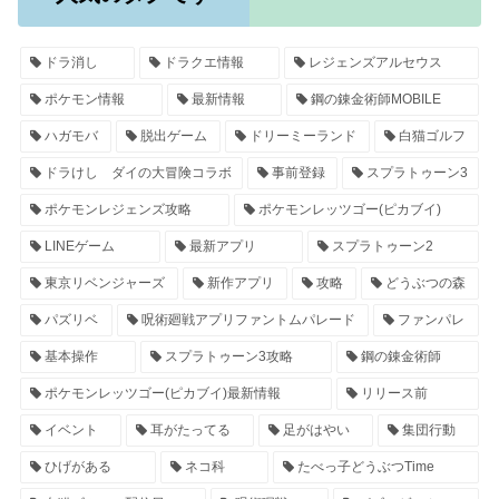
ドラ消し
ドラクエ情報
レジェンズアルセウス
ポケモン情報
最新情報
鋼の錬金術師MOBILE
ハガモバ
脱出ゲーム
ドリーミーランド
白猫ゴルフ
ドラけし ダイの大冒険コラボ
事前登録
スプラトゥーン3
ポケモンレジェンズ攻略
ポケモンレッツゴー(ピカブイ)
LINEゲーム
最新アプリ
スプラトゥーン2
東京リベンジャーズ
新作アプリ
攻略
どうぶつの森
パズリベ
呪術廻戦アプリファントムパレード
ファンパレ
基本操作
スプラトゥーン3攻略
鋼の錬金術師
ポケモンレッツゴー(ピカブイ)最新情報
リリース前
イベント
耳がたってる
足がはやい
集団行動
ひげがある
ネコ科
たべっ子どうぶつTime