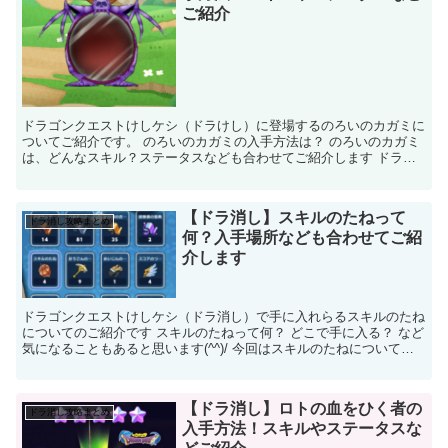
ご紹介
ドラゴンクエストけしケシ（ドラけし）に登場するのろいのカガミに
ついてご紹介です。 のろいのカガミの入手方法は？ のろいのカガミ
は、どんなスキル？ステータスなども合わせてご紹介します ドラ消
し のろいのカガミ 基本情報 名前...
【ドラ消し】スキルのたねって
ドラ消し攻略まとめ
何？入手場所なども合わせてご紹
介します
ドラゴンクエストけしケシ（ドラ消し）で手に入れらるスキルのたね
についてのご紹介です スキルのたねって何？ どこで手に入る？ など
気になることもあると思います(^^)/ 今回はスキルのたねについて少
しご紹介していこうと思います～！...
【ドラ消し】ロトの血をひく者の
ドラ消し攻略まとめ
入手方法！スキルやステータスな