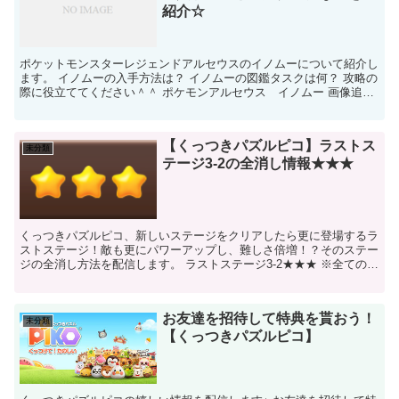
紹介☆
ポケットモンスターレジェンドアルセウスのイノムーについて紹介し
ます。 イノムーの入手方法は？ イノムーの図鑑タスクは何？ 攻略の
際に役立ててください＾＾ ポケモンアルセウス イノムー 画像追加
予定 イノムーの基本情報★ イノムー...
【くっつきパズルピコ】ラストス
未分類
テージ3-2の全消し情報★★★
くっつきパズルピコ、新しいステージをクリアしたら更に登場するラ
ストステージ！敵も更にパワーアップし、難しさ倍増！？そのステー
ジの全消し方法を配信します。 ラストステージ3-2★★★ ※全てのス
テージは、全消しできるように初期配置されているの...
お友達を招待して特典を貰おう！
未分類
【くっつきパズルピコ】