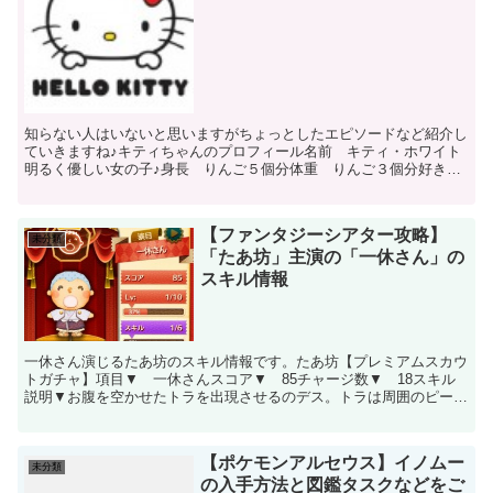
知らない人はいないと思いますがちょっとしたエピソードなど紹介し
ていきますね♪キティちゃんのプロフィール名前 キティ・ホワイト
明るく優しい女の子♪身長 りんご５個分体重 りんご３個分好きな
食べ物 ママの作ったアップルパイキティティちゃんは双子...
【ファンタジーシアター攻略】
未分類
「たあ坊」主演の「一休さん」の
スキル情報
一休さん演じるたあ坊のスキル情報です。たあ坊【プレミアムスカウ
トガチャ】項目▼ 一休さんスコア▼ 85チャージ数▼ 18スキル
説明▼お腹を空かせたトラを出現させるのデス。トラは周囲のピース
を食べて、消してくれるのデス。▼二匹のトラが出てきて...
【ポケモンアルセウス】イノムー
未分類
の入手方法と図鑑タスクなどをご