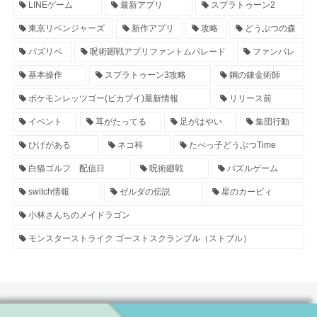
LINEゲーム
最新アプリ
スプラトゥーン2
東京リベンジャーズ
新作アプリ
攻略
どうぶつの森
パズリベ
呪術廻戦アプリファントムパレード
ファンパレ
基本操作
スプラトゥーン3攻略
鋼の錬金術師
ポケモンレッツゴー(ピカブイ)最新情報
リリース前
イベント
耳がたってる
足がはやい
集団行動
ひげがある
ネコ科
たべっ子どうぶつTime
白猫ゴルフ 配信日
呪術廻戦
パズルゲーム
switch情報
ゼルダの伝説
星のカービィ
小林さんちのメイドラゴン
モンスターストライク ゴーストスクランブル（ストブル）