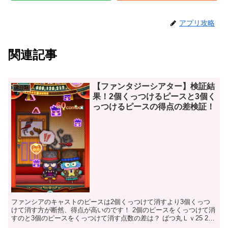
アプリ攻略
関連記事
【ファンタジーシアター】検証結
未分類
果！2個くっつけるピースと3個く
っつけるピースの得点の差検証！
ファンシアのキャストのピースは2個くっつけて消すより3個くっつ
けて消す方が断然、得点が高いのです！ 2個のピースをくっつけて消
すのと3個のピースをくっつけて消す点数の差は？ ばつ丸Ｌｖ25 2個
くっつけて30コンボしてみました。(スキ...