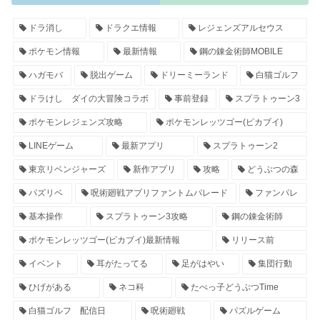
ドラ消し
ドラクエ情報
レジェンズアルセウス
ポケモン情報
最新情報
鋼の錬金術師MOBILE
ハガモバ
脱出ゲーム
ドリーミーランド
白猫ゴルフ
ドラけし ダイの大冒険コラボ
事前登録
スプラトゥーン3
ポケモンレジェンズ攻略
ポケモンレッツゴー(ピカブイ)
LINEゲーム
最新アプリ
スプラトゥーン2
東京リベンジャーズ
新作アプリ
攻略
どうぶつの森
パズリベ
呪術廻戦アプリファントムパレード
ファンパレ
基本操作
スプラトゥーン3攻略
鋼の錬金術師
ポケモンレッツゴー(ピカブイ)最新情報
リリース前
イベント
耳がたってる
足がはやい
集団行動
ひげがある
ネコ科
たべっ子どうぶつTime
白猫ゴルフ 配信日
呪術廻戦
パズルゲーム