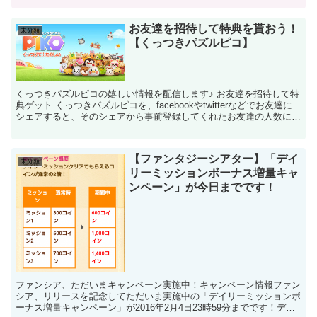
お友達を招待して特典を貰おう！
未分類
【くっつきパズルピコ】
くっつきパズルピコの嬉しい情報を配信します♪ お友達を招待して特
典ゲット くっつきパズルピコを、facebookやtwitterなどでお友達に
シェアすると、そのシェアから事前登録してくれたお友達の人数に応
じて招待報酬が付与されます♪そして招...
【ファンタジーシアター】「デイ
未分類
リーミッションボーナス増量キャ
ンペーン」が今日までです！
ファンシア、ただいまキャンペーン実施中！キャンペーン情報ファン
シア、リリースを記念してただいま実施中の「デイリーミッションボ
ーナス増量キャンペーン」が2016年2月4日23時59分までです！デイ