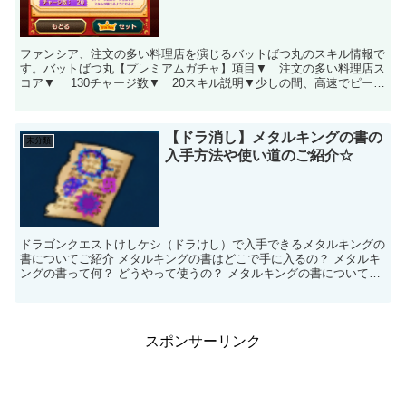
ファンシア、注文の多い料理店を演じるバットばつ丸のスキル情報で
す。バットばつ丸【プレミアムガチャ】項目▼ 注文の多い料理店ス
コア▼ 130チャージ数▼ 20スキル説明▼少しの間、高速でピース
を落下させ、どんどん消していくのデス。▼勝手に高...
【ドラ消し】メタルキングの書の
未分類
入手方法や使い道のご紹介☆
ドラゴンクエストけしケシ（ドラけし）で入手できるメタルキングの
書についてご紹介 メタルキングの書はどこで手に入るの？ メタルキ
ングの書って何？ どうやって使うの？ メタルキングの書についてま
とめていこうと思います(^^)/ 【ドラ消...
スポンサーリンク