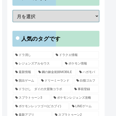
人気のタグです
ドラ消し
ドラクエ情報
レジェンズアルセウス
ポケモン情報
最新情報
鋼の錬金術師MOBILE
ハガモバ
脱出ゲーム
ドリーミーランド
白猫ゴルフ
ドラけし ダイの大冒険コラボ
事前登録
スプラトゥーン3
ポケモンレジェンズ攻略
ポケモンレッツゴー(ピカブイ)
LINEゲーム
最新アプリ
スプラトゥーン2