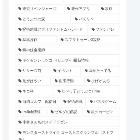
東京リベンジャーズ
新作アプリ
攻略
どうぶつの森
パズリベ
呪術廻戦アプリファントムパレード
ファンパレ
基本操作
スプラトゥーン3攻略
鋼の錬金術師
ポケモンレッツゴー(ピカブイ)最新情報
リリース前
イベント
耳がたってる
足がはやい
集団行動
ひげがある
ネコ科
たべっ子どうぶつTime
白猫ゴルフ 配信日
呪術廻戦
パズルゲーム
switch情報
ゼルダの伝説
星のカービィ
小林さんちのメイドラゴン
モンスターストライク ゴーストスクランブル（ストブ
ル）