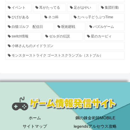
イベント
耳がたってる
足がはやい
集団行動
ひげがある
ネコ科
たべっ子どうぶつTime
白猫ゴルフ 配信日
呪術廻戦
パズルゲーム
switch情報
ゼルダの伝説
星のカービィ
小林さんちのメイドラゴン
モンスターストライク ゴーストスクランブル（ストブル）
ホーム
鋼の錬金術師MOBILE
サイトマップ
legendsアルセウス攻略