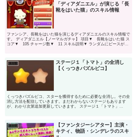
「ディアダニエル」が演じる「長
靴をはいた猫」のスキル情報
ファンシア、長靴をはいた猫を演じるディアダニエルのスキル情報で
す。 ディアダニエル【ノーマルガチャ】 項目▼ 長靴をはいた猫 ス
コア▼ 105 チャージ数▼ 11 スキル説明▼ ランダムにピースが選
ばれ、大きくなりながら周囲のピ...
ステージ１「トマト」の全消し
未分類
【くっつきパズルピコ】
くっつきパズルピコ、スターを獲得するために必要な全消し。その全
消し方法を配信していきます。まだわからないステージもあります
が、わかり次第追加更新していきます。 ステージ１「トマト」
★☆☆ ※全てのステージは、全消しできるように初期配置されて...
【ファンタジーシアター】主演・
未分類
キティ、物語・シンデレラのスキ