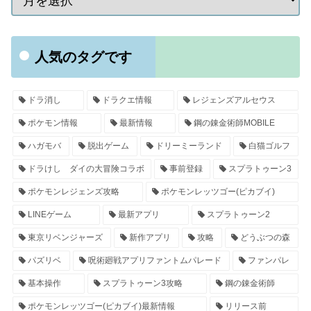
人気のタグです
ドラ消し
ドラクエ情報
レジェンズアルセウス
ポケモン情報
最新情報
鋼の錬金術師MOBILE
ハガモバ
脱出ゲーム
ドリーミーランド
白猫ゴルフ
ドラけし ダイの大冒険コラボ
事前登録
スプラトゥーン3
ポケモンレジェンズ攻略
ポケモンレッツゴー(ピカブイ)
LINEゲーム
最新アプリ
スプラトゥーン2
東京リベンジャーズ
新作アプリ
攻略
どうぶつの森
パズリベ
呪術廻戦アプリファントムパレード
ファンパレ
基本操作
スプラトゥーン3攻略
鋼の錬金術師
ポケモンレッツゴー(ピカブイ)最新情報
リリース前