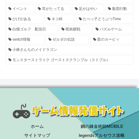
イベント
耳がたってる
足がはやい
集団行動
ひげがある
ネコ科
たべっ子どうぶつTime
白猫ゴルフ 配信日
呪術廻戦
パズルゲーム
switch情報
ゼルダの伝説
星のカービィ
小林さんちのメイドラゴン
モンスターストライク ゴーストスクランブル（ストブル）
ホーム
鋼の錬金術師MOBILE
サイトマップ
legendsアルセウス攻略