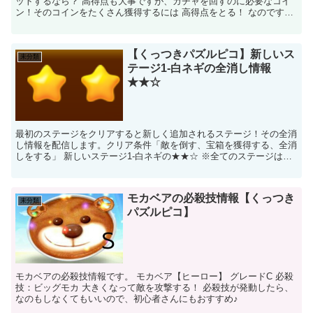
ットするなら？ 高得点も大事ですが、ガチャを回すのに必要なコイ
ン！そのコインをたくさん獲得するには 高得点をとる！ なのです♪
よく見るゲームは「このキャラクターを使えば」...
【くっつきパズルピコ】新しいス
未分類
テージ1-白ネギの全消し情報
★★☆
最初のステージをクリアすると新しく追加されるステージ！その全消
し情報を配信します。クリア条件「敵を倒す、宝箱を獲得する、全消
しをする」 新しいステージ1-白ネギの★★☆ ※全てのステージは、
全消しできるように初期配置されているので、全消しを...
モカベアの必殺技情報【くっつき
未分類
パズルピコ】
モカベアの必殺技情報です。 モカベア【ヒーロー】 グレードC 必殺
技：ビッグモカ 大きくなって敵を攻撃する！ 必殺技が発動したら、
なのもしなくてもいいので、初心者さんにもおすすめ♪