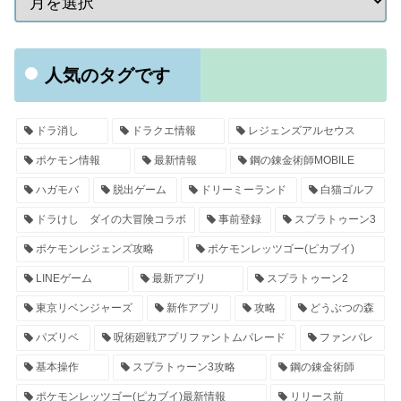
人気のタグです
ドラ消し
ドラクエ情報
レジェンズアルセウス
ポケモン情報
最新情報
鋼の錬金術師MOBILE
ハガモバ
脱出ゲーム
ドリーミーランド
白猫ゴルフ
ドラけし ダイの大冒険コラボ
事前登録
スプラトゥーン3
ポケモンレジェンズ攻略
ポケモンレッツゴー(ピカブイ)
LINEゲーム
最新アプリ
スプラトゥーン2
東京リベンジャーズ
新作アプリ
攻略
どうぶつの森
パズリベ
呪術廻戦アプリファントムパレード
ファンパレ
基本操作
スプラトゥーン3攻略
鋼の錬金術師
ポケモンレッツゴー(ピカブイ)最新情報
リリース前