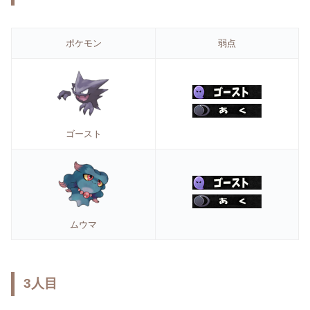
ポケモン
弱点
ゴースト
ムウマ
3人目