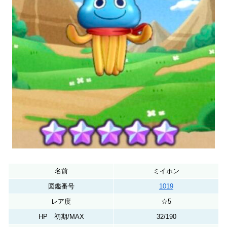
名前
ミイホン
図鑑番号
1019
レア度
☆5
HP 初期/MAX
32/190