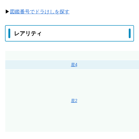
▶
図鑑番号でドラけしを探す
レアリティ
星4
星2