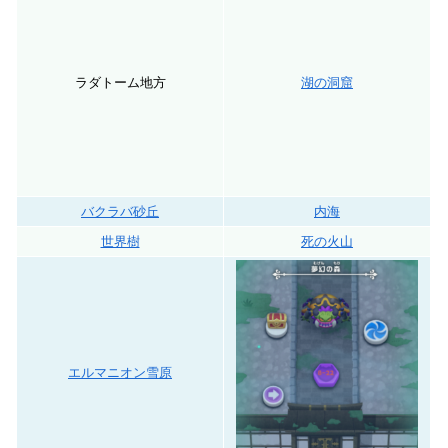
ラダトーム地方
湖の洞窟
バクラバ砂丘
内海
世界樹
死の火山
エルマニオン雪原