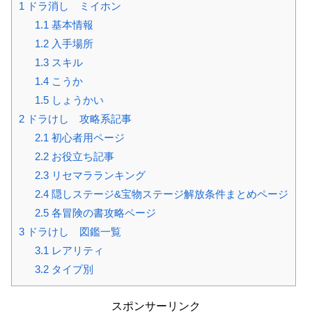
1
ドラ消し ミイホン
1.1
基本情報
1.2
入手場所
1.3
スキル
1.4
こうか
1.5
しょうかい
2
ドラけし 攻略系記事
2.1
初心者用ページ
2.2
お役立ち記事
2.3
リセマラランキング
2.4
隠しステージ&宝物ステージ解放条件まとめページ
2.5
各冒険の書攻略ページ
3
ドラけし 図鑑一覧
3.1
レアリティ
3.2
タイプ別
スポンサーリンク