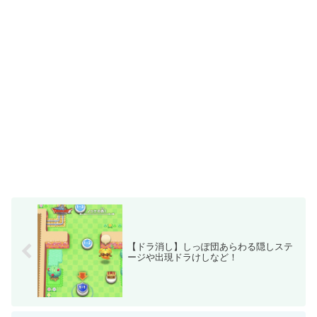
【ドラ消し】しっぽ団あらわる隠しステ
ージや出現ドラけしなど！