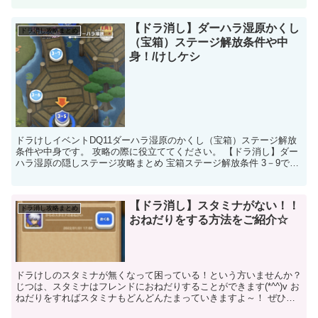
【ドラ消し】ダーハラ湿原かくし
ドラ消し攻略まとめ
（宝箱）ステージ解放条件や中
身！/けしケシ
ドラけしイベントDQ11ダーハラ湿原のかくし（宝箱）ステージ解放
条件や中身です。 攻略の際に役立ててください。 【ドラ消し】ダー
ハラ湿原の隠しステージ攻略まとめ 宝箱ステージ解放条件 3－9で赤
タイプのみでクリア シルビアのアイコ...
【ドラ消し】スタミナがない！！
ドラ消し攻略まとめ
おねだりをする方法をご紹介☆
ドラけしのスタミナが無くなって困っている！という方いませんか？
じつは、スタミナはフレンドにおねだりすることができます(*^^)v お
ねだりをすればスタミナもどんどんたまっていきますよ～！ ぜひや
ってみてくださいね！ ドラ消し スタミ...