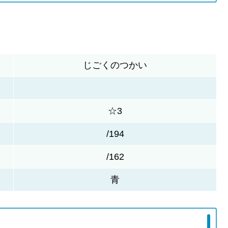
じごくのつかい
☆3
/194
/162
青