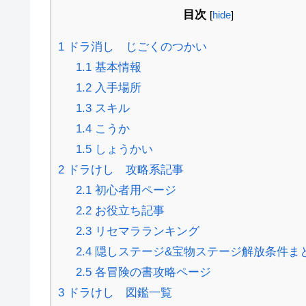
目次
[
hide
]
1
ドラ消し じごくのつかい
1.1
基本情報
1.2
入手場所
1.3
スキル
1.4
こうか
1.5
しょうかい
2
ドラけし 攻略系記事
2.1
初心者用ページ
2.2
お役立ち記事
2.3
リセマラランキング
2.4
隠しステージ&宝物ステージ解放条件ま
2.5
各冒険の書攻略ページ
3
ドラけし 図鑑一覧