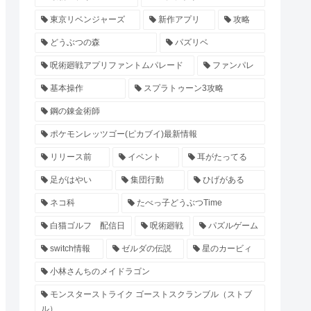
東京リベンジャーズ
新作アプリ
攻略
どうぶつの森
パズリベ
呪術廻戦アプリファントムパレード
ファンパレ
基本操作
スプラトゥーン3攻略
鋼の錬金術師
ポケモンレッツゴー(ピカブイ)最新情報
リリース前
イベント
耳がたってる
足がはやい
集団行動
ひげがある
ネコ科
たべっ子どうぶつTime
白猫ゴルフ 配信日
呪術廻戦
パズルゲーム
switch情報
ゼルダの伝説
星のカービィ
小林さんちのメイドラゴン
モンスターストライク ゴーストスクランブル（ストブ
ル）