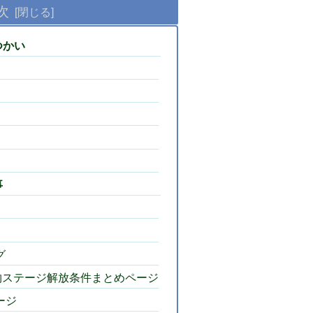
次
つかい
事
グ
物ステージ解放条件まとめページ
ージ