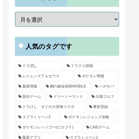
人気のタグです
ドラ消し
ドラクエ情報
レジェンズアルセウス
ポケモン情報
最新情報
鋼の錬金術師MOBILE
ハガモバ
脱出ゲーム
ドリーミーランド
白猫ゴルフ
ドラけし ダイの大冒険コラボ
事前登録
スプラトゥーン3
ポケモンレジェンズ攻略
ポケモンレッツゴー(ピカブイ)
LINEゲーム
最新アプリ
スプラトゥーン2