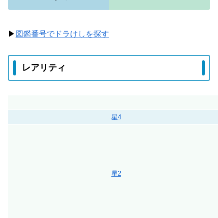
▶
図鑑番号でドラけしを探す
レアリティ
星4
星2