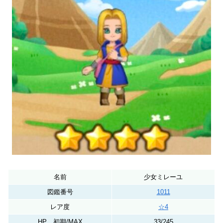
名前
少女ミレーユ
図鑑番号
1011
レア度
☆4
HP 初期/MAX
33/245