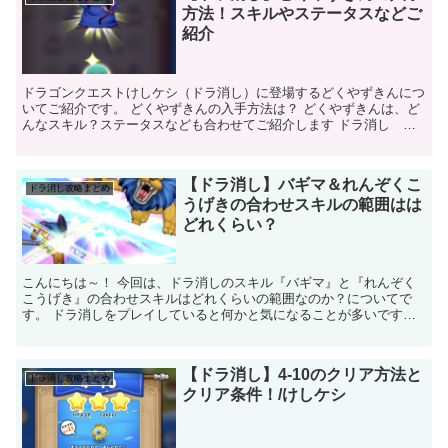
方法！スキルやステータスなどご
紹介
ドラゴンクエストけしケシ（ドラ消し）に登場するどくやずきんにつ
いてご紹介です。 どくやずきんの入手方法は？ どくやずきんは、ど
んなスキル？ステータスなども合わせてご紹介します ドラ消し ど
くやずきん 基本情報 名前 どくや...
【ドラ消し】バギマ＆れんぞくこ
ドラ消し攻略まとめ
うげきの合わせスキルの範囲はは
どれくらい？
こんにちは～！ 今回は、ドラ消しのスキル『バギマ』と『れんぞく
こうげき』の合わせスキルはどれくらいの範囲なのか？についてで
す。 ドラ消しをプレイしていると何かと気になることが多いです
ね。 今回は、スキル『バギマ』と『れんぞくこうげき』...
【ドラ消し】4-10のクリア方法と
ドラ消し攻略まとめ
クリア条件！/けしケシ