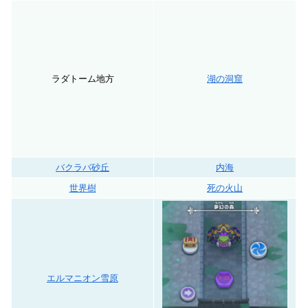
ラダトーム地方
湖の洞窟
バクラバ砂丘
内海
世界樹
死の火山
エルマニオン雪原