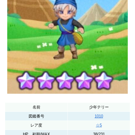
名前
少年テリー
図鑑番号
1010
レア度
☆5
HP 初期/MAX
38/231