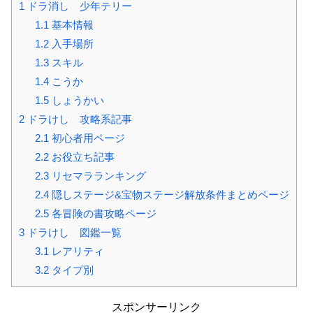
1
ドラ消し 少年テリー
1.1
基本情報
1.2
入手場所
1.3
スキル
1.4
こうか
1.5
しょうかい
2
ドラけし 攻略系記事
2.1
初心者用ページ
2.2
お役立ち記事
2.3
リセマラランキング
2.4
隠しステージ&宝物ステージ解放条件まとめページ
2.5
各冒険の書攻略ページ
3
ドラけし 図鑑一覧
3.1
レアリティ
3.2
タイプ別
スポンサーリンク