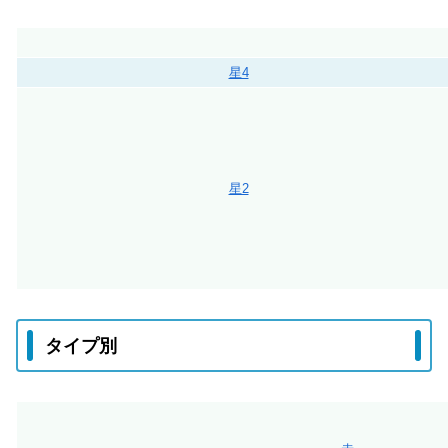
星4
星2
タイプ別