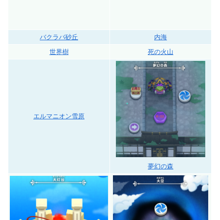
バクラバ砂丘
内海
世界樹
死の火山
エルマニオン雪原
夢幻の森