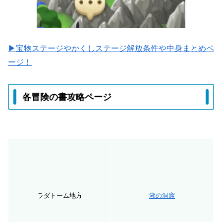
▶宝物ステージやかくしステージ解放条件や中身まとめペ
ージ！
各冒険の書攻略ページ
ラダトーム地方
湖の洞窟