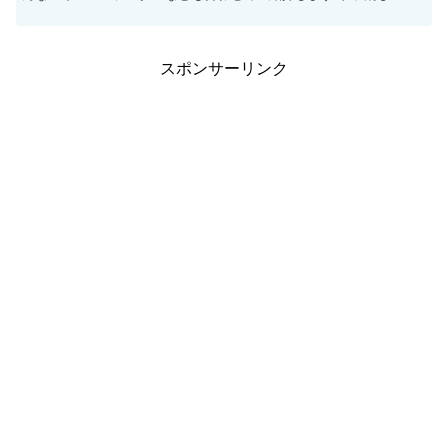
ラーマシン 基本情報 名前 キラーマシ...
スポンサーリンク